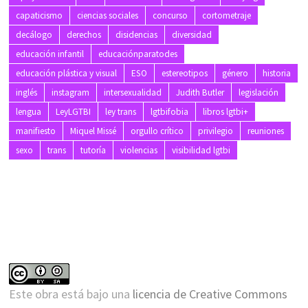
capaticismo
ciencias sociales
concurso
cortometraje
decálogo
derechos
disidencias
diversidad
educación infantil
educaciónparatodes
educación plástica y visual
ESO
estereotipos
género
historia
inglés
instagram
intersexualidad
Judith Butler
legislación
lengua
LeyLGTBI
ley trans
lgtbifobia
libros lgtbi+
manifiesto
Miquel Missé
orgullo crítico
privilegio
reuniones
sexo
trans
tutoría
violencias
visibilidad lgtbi
Este obra está bajo una
licencia de Creative Commons