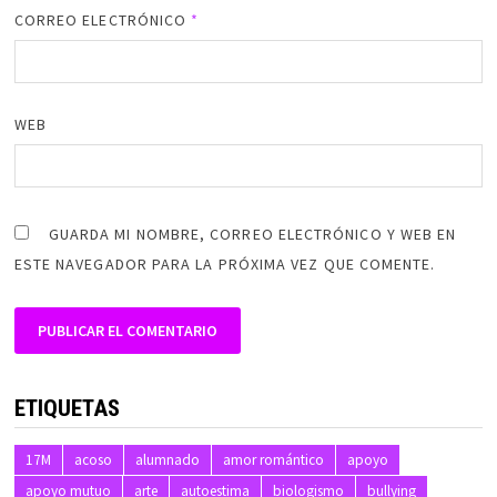
CORREO ELECTRÓNICO
*
WEB
GUARDA MI NOMBRE, CORREO ELECTRÓNICO Y WEB EN
ESTE NAVEGADOR PARA LA PRÓXIMA VEZ QUE COMENTE.
ALTERNATIVE:
ETIQUETAS
17M
acoso
alumnado
amor romántico
apoyo
apoyo mutuo
arte
autoestima
biologismo
bullying