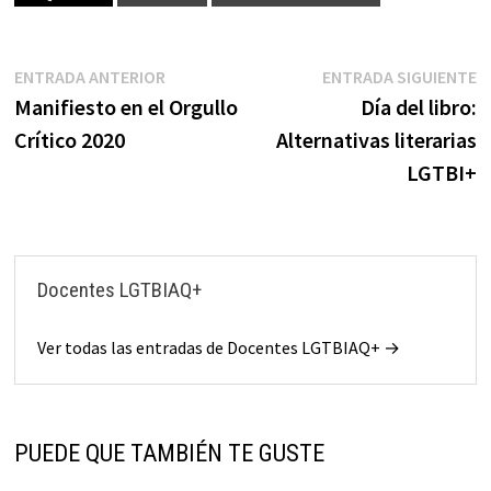
Navegación
Entrada
E
ENTRADA ANTERIOR
ENTRADA SIGUIENTE
anterior:
s
Manifiesto en el Orgullo
Día del libro:
de
Crítico 2020
Alternativas literarias
entradas
LGTBI+
Docentes LGTBIAQ+
Ver todas las entradas de Docentes LGTBIAQ+ →
PUEDE QUE TAMBIÉN TE GUSTE