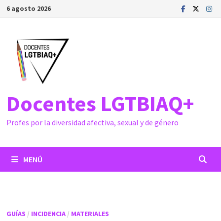
Saltar
6 agosto 2026
al
contenido
Docentes LGTBIAQ+
Profes por la diversidad afectiva, sexual y de género
MENÚ
GUÍAS
/
INCIDENCIA
/
MATERIALES