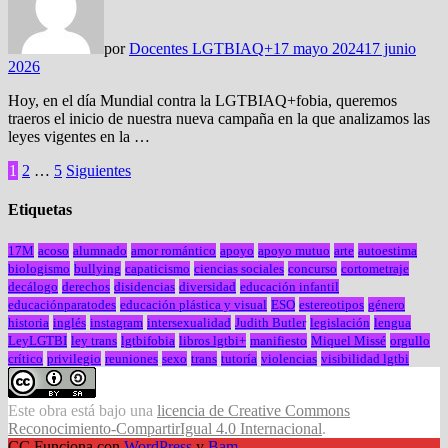
por
Docentes LGTBIAQ+
17 mayo 2024
17 junio
2026
Hoy, en el día Mundial contra la LGTBIAQ+fobia, queremos
traeros el inicio de nuestra nueva campaña en la que analizamos las
leyes vigentes en la …
Paginación
1
2
…
5
Siguientes
de
Etiquetas
entradas
17M
acoso
alumnado
amor romántico
apoyo
apoyo mutuo
arte
autoestima
biologismo
bullying
capaticismo
ciencias sociales
concurso
cortometraje
decálogo
derechos
disidencias
diversidad
educación infantil
educaciónparatodes
educación plástica y visual
ESO
estereotipos
género
historia
inglés
instagram
intersexualidad
Judith Butler
legislación
lengua
LeyLGTBI
ley trans
lgtbifobia
libros lgtbi+
manifiesto
Miquel Missé
orgullo
crítico
privilegio
reuniones
sexo
trans
tutoría
violencias
visibilidad lgtbi
Este obra está bajo una
licencia de Creative Commons
Reconocimiento-CompartirIgual 4.0 Internacional
.
CC Funciona con
WordPress
y
Bam
.