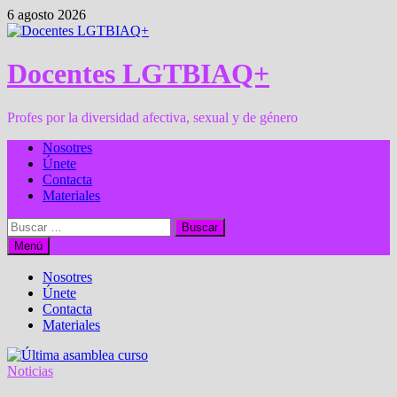
Saltar
6 agosto 2026
al
contenido
Docentes LGTBIAQ+
Profes por la diversidad afectiva, sexual y de género
Nosotres
Únete
Contacta
Materiales
Buscar:
Menú
Nosotres
Únete
Contacta
Materiales
Noticias