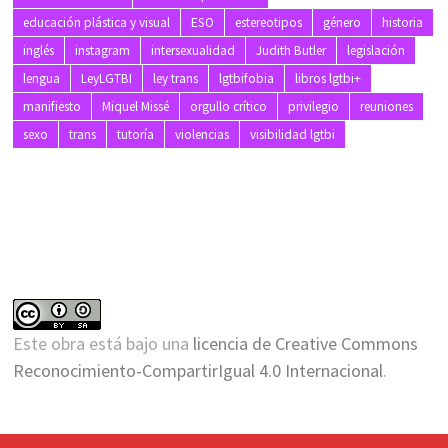
educación plástica y visual
ESO
estereotipos
género
historia
inglés
instagram
intersexualidad
Judith Butler
legislación
lengua
LeyLGTBI
ley trans
lgtbifobia
libros lgtbi+
manifiesto
Miquel Missé
orgullo crítico
privilegio
reuniones
sexo
trans
tutoría
violencias
visibilidad lgtbi
Este obra está bajo una
licencia de Creative Commons
Reconocimiento-CompartirIgual 4.0 Internacional
.