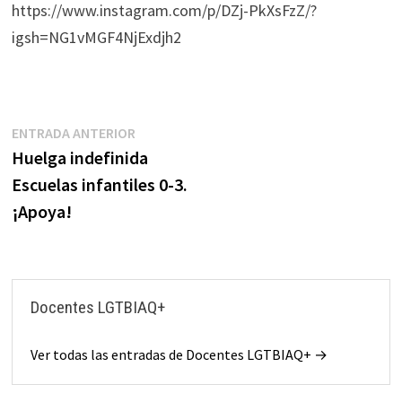
https://www.instagram.com/p/DZj-PkXsFzZ/?
igsh=NG1vMGF4NjExdjh2
Navegación
Entrada
ENTRADA ANTERIOR
anterior:
Huelga indefinida
de
Escuelas infantiles 0-3.
entradas
¡Apoya!
Docentes LGTBIAQ+
Ver todas las entradas de Docentes LGTBIAQ+ →