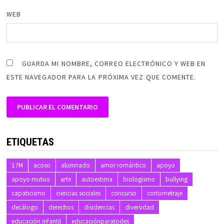
WEB
GUARDA MI NOMBRE, CORREO ELECTRÓNICO Y WEB EN
ESTE NAVEGADOR PARA LA PRÓXIMA VEZ QUE COMENTE.
ALTERNATIVE:
ETIQUETAS
17M
acoso
alumnado
amor romántico
apoyo
apoyo mutuo
arte
autoestima
biologismo
bullying
capaticismo
ciencias sociales
concurso
cortometraje
decálogo
derechos
disidencias
diversidad
educación infantil
educaciónparatodes