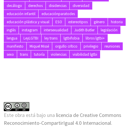
decálogo
derechos
disidencias
diversidad
educación infantil
educaciónparatodes
educación plástica y visual
ESO
estereotipos
género
historia
inglés
instagram
intersexualidad
Judith Butler
legislación
lengua
LeyLGTBI
ley trans
lgtbifobia
libros lgtbi+
manifiesto
Miquel Missé
orgullo crítico
privilegio
reuniones
sexo
trans
tutoría
violencias
visibilidad lgtbi
Este obra está bajo una
licencia de Creative Commons
Reconocimiento-CompartirIgual 4.0 Internacional
.