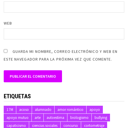
WEB
GUARDA MI NOMBRE, CORREO ELECTRÓNICO Y WEB EN
ESTE NAVEGADOR PARA LA PRÓXIMA VEZ QUE COMENTE.
ALTERNATIVE:
ETIQUETAS
17M
acoso
alumnado
amor romántico
apoyo
apoyo mutuo
arte
autoestima
biologismo
bullying
capaticismo
ciencias sociales
concurso
cortometraje