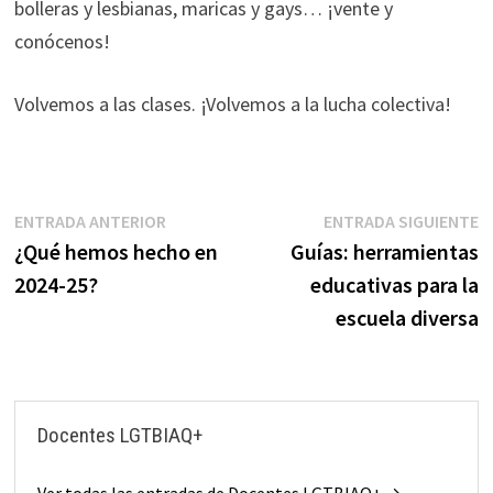
bolleras y lesbianas, maricas y gays… ¡vente y
conócenos!
Volvemos a las clases. ¡Volvemos a la lucha colectiva!
Navegación
Entrada
E
ENTRADA ANTERIOR
ENTRADA SIGUIENTE
anterior:
s
¿Qué hemos hecho en
Guías: herramientas
de
2024-25?
educativas para la
entradas
escuela diversa
Docentes LGTBIAQ+