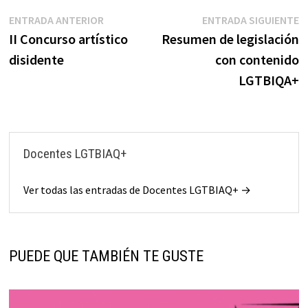
Navegación
Entrada
E
ENTRADA ANTERIOR
ENTRADA SIGUIENTE
anterior:
s
II Concurso artístico
Resumen de legislación
de
disidente
con contenido
entradas
LGTBIQA+
Docentes LGTBIAQ+
Ver todas las entradas de Docentes LGTBIAQ+ →
PUEDE QUE TAMBIÉN TE GUSTE