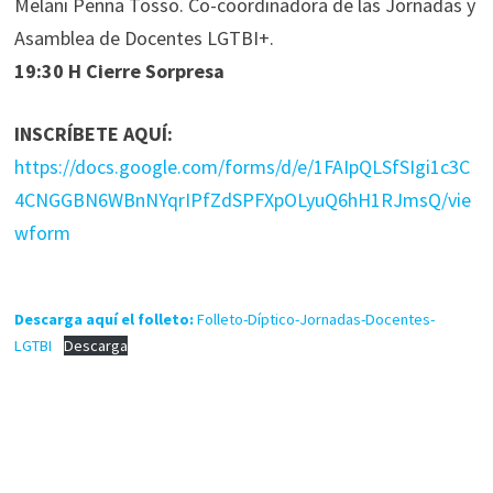
Melani Penna Tosso. Co-coordinadora de las Jornadas y
Asamblea de Docentes LGTBI+.
19:30 H Cierre Sorpresa
INSCRÍBETE AQUÍ:
https://docs.google.com/forms/d/e/1FAIpQLSfSIgi1c3C
4CNGGBN6WBnNYqrIPfZdSPFXpOLyuQ6hH1RJmsQ/vie
wform
Descarga aquí el folleto:
Folleto-Díptico-Jornadas-Docentes-
LGTBI
Descarga