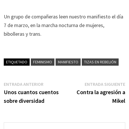
Un grupo de compañeras leen nuestro manifiesto el día
7 de marzo, en la marcha nocturna de mujeres,
bibolleras y trans.
ETIQUETADO
FEMINISMO
MANIFIESTO
TIZAS EN REBELIÓN
Navegación
Entrada
E
ENTRADA ANTERIOR
ENTRADA SIGUIENTE
anterior:
s
Unos cuantos cuentos
Contra la agresión a
de
sobre diversidad
Mikel
entradas