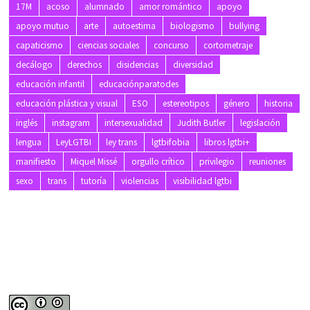
17M
acoso
alumnado
amor romántico
apoyo
apoyo mutuo
arte
autoestima
biologismo
bullying
capaticismo
ciencias sociales
concurso
cortometraje
decálogo
derechos
disidencias
diversidad
educación infantil
educaciónparatodes
educación plástica y visual
ESO
estereotipos
género
historia
inglés
instagram
intersexualidad
Judith Butler
legislación
lengua
LeyLGTBI
ley trans
lgtbifobia
libros lgtbi+
manifiesto
Miquel Missé
orgullo crítico
privilegio
reuniones
sexo
trans
tutoría
violencias
visibilidad lgtbi