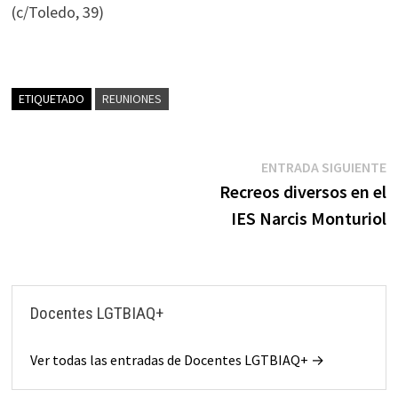
(c/Toledo, 39)
ETIQUETADO
REUNIONES
Navegación
E
ENTRADA SIGUIENTE
s
Recreos diversos en el
de
IES Narcis Monturiol
entradas
Docentes LGTBIAQ+
Ver todas las entradas de Docentes LGTBIAQ+ →