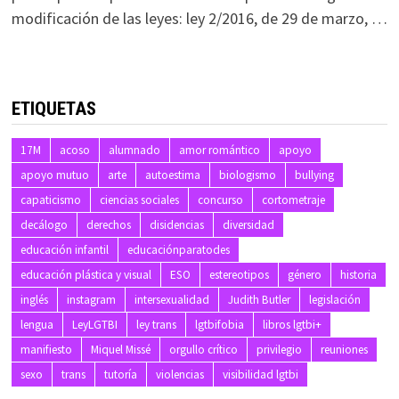
modificación de las leyes: ley 2/2016, de 29 de marzo, …
ETIQUETAS
17M
acoso
alumnado
amor romántico
apoyo
apoyo mutuo
arte
autoestima
biologismo
bullying
capaticismo
ciencias sociales
concurso
cortometraje
decálogo
derechos
disidencias
diversidad
educación infantil
educaciónparatodes
educación plástica y visual
ESO
estereotipos
género
historia
inglés
instagram
intersexualidad
Judith Butler
legislación
lengua
LeyLGTBI
ley trans
lgtbifobia
libros lgtbi+
manifiesto
Miquel Missé
orgullo crítico
privilegio
reuniones
sexo
trans
tutoría
violencias
visibilidad lgtbi