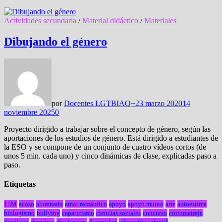
Actividades secundaria
/
Material didáctico
/
Materiales
Dibujando el género
por
Docentes LGTBIAQ+
23 marzo 2020
14
noviembre 2025
0
Proyecto dirigido a trabajar sobre el concepto de género, según las
aportaciones de los estudios de género. Está dirigido a estudiantes de
la ESO y se compone de un conjunto de cuatro vídeos cortos (de
unos 5 min. cada uno) y cinco dinámicas de clase, explicadas paso a
paso.
Etiquetas
17M
acoso
alumnado
amor romántico
apoyo
apoyo mutuo
arte
autoestima
biologismo
bullying
capaticismo
ciencias sociales
concurso
cortometraje
decálogo
derechos
disidencias
diversidad
educación infantil