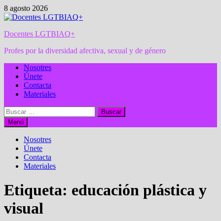
Saltar
8 agosto 2026
al
contenido
Docentes LGTBIAQ+
Profes por la diversidad afectiva, sexual y de género
Nosotres
Únete
Contacta
Materiales
Buscar:
Menú
Nosotres
Únete
Contacta
Materiales
Etiqueta:
educación plástica y
visual