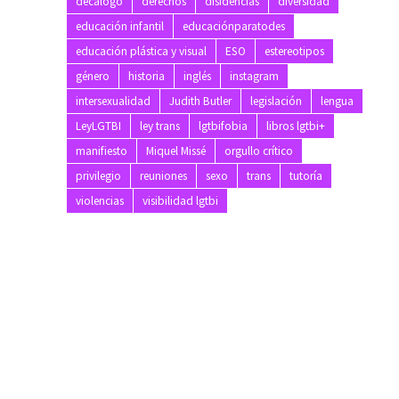
decálogo
derechos
disidencias
diversidad
educación infantil
educaciónparatodes
educación plástica y visual
ESO
estereotipos
género
historia
inglés
instagram
intersexualidad
Judith Butler
legislación
lengua
LeyLGTBI
ley trans
lgtbifobia
libros lgtbi+
manifiesto
Miquel Missé
orgullo crítico
privilegio
reuniones
sexo
trans
tutoría
violencias
visibilidad lgtbi