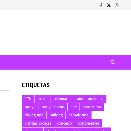
ETIQUETAS
17M
acoso
alumnado
amor romántico
apoyo
apoyo mutuo
arte
autoestima
biologismo
bullying
capaticismo
ciencias sociales
concurso
cortometraje